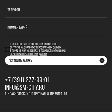
ТЕЛЕФОН
КОММЕНТАРИЙ
Я ПОДТВЕРЖДАЮ ОЗНАКОМЛЕНИЕ И ДАЮ СВОЕ
СОГЛАСИЕ НА ОБРАБОТКУ ПЕРСОНАЛЬНЫХ ДАННЫХ
В ПОРЯДКЕ И НА УСЛОВИЯХ, В
ПОЛИТИКЕ В ОТНОШЕНИИ
ОБРАБОТКИ ПЕРСОНАЛЬНЫХ ДАННЫХ
ОСТАВИТЬ ЗАЯВКУ
+7 (391) 277‒99‒01
INFO@SM-CITY.RU
Г. КРАСНОЯРСК, УЛ. ПАРУСНАЯ, 8, ПР. МИРА, 91