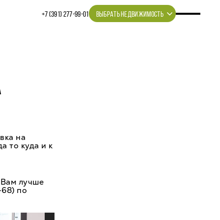
+7 (391) 277‒99‒01
ВЫБРАТЬ НЕДВИЖИМОСТЬ
А
вка на
а то куда и к
 Вам лучше
-68) по