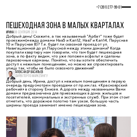
+7 (391) 277‒99‒01
ПЕШЕХОДНАЯ ЗОНА В МАЛЫХ КВАРТАЛАХ
ИРИНА
08 СЕНТЯБРЯ 2014
Добрый день! Скажите, а так называемый "Арбат" тоже будет
проезжим(между домами Нав5 и Кап12, Нав7 и Кап14, Парусная
10 и Парусная 8)? Т.е. будет ли сквозной проезд от ул.
Навигационной до ул.Парусной между этими домами? Когда
покупали квартиру нам говорили, что там будет пешеходная
зона, а по факту видим, что уже положен асфальт и сделаны
парковочные карманы. Понятно, что вы хотите обеспечить
доступ к нежилым помещениям, но можно же спроектировать
улицу так, чтобы не было сквозного движения?
АЛЕКСАНДР ВАСИЛЬЕВ
ДИРЕКТОР ПО МАРКЕТИНГУ
Добрый день, Ирина, доступ к нежилым помещениям в первую
очередь предусмотрен проездами от пр.им.газ. «Красноярский
рабочий» в сторону Енисея. А дорога между названными Вами
домами предназначена для приезжающих в дома: жильцов и
посетителей, коммунальных и экстренных служб. При этом стоит
отметить, что дорожное полотно там узкое, большую часть
ширины проезда занимает именно пешеходная зона.