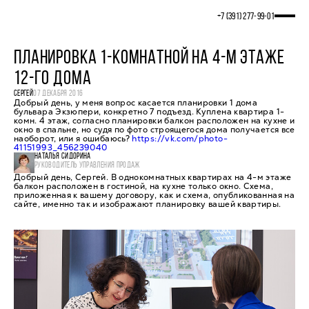
+7 (391) 277‒99‒01
ПЛАНИРОВКА 1-КОМНАТНОЙ НА 4-М ЭТАЖЕ
12-ГО ДОМА
СЕРГЕЙ
07 ДЕКАБРЯ 2016
Добрый день, у меня вопрос касается планировки 1 дома
бульвара Экзюпери, конкретно 7 подъезд. Куплена квартира 1-
комн. 4 этаж, согласно планировки балкон расположен на кухне и
окно в спальне, но судя по фото строящегося дома получается все
наоборот, или я ошибаюсь?
https://vk.com/photo-
41151993_456239040
НАТАЛЬЯ СИДОРИНА
РУКОВОДИТЕЛЬ УПРАВЛЕНИЯ ПРОДАЖ
Добрый день, Сергей. В однокомнатных квартирах на 4-м этаже
балкон расположен в гостиной, на кухне только окно. Схема,
приложенная к вашему договору, как и схема, опубликованная на
сайте, именно так и изображают планировку вашей квартиры.