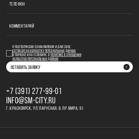
ТЕЛЕФОН
КОММЕНТАРИЙ
Я ПОДТВЕРЖДАЮ ОЗНАКОМЛЕНИЕ И ДАЮ СВОЕ
СОГЛАСИЕ НА ОБРАБОТКУ ПЕРСОНАЛЬНЫХ ДАННЫХ
В ПОРЯДКЕ И НА УСЛОВИЯХ, В
ПОЛИТИКЕ В ОТНОШЕНИИ
ОБРАБОТКИ ПЕРСОНАЛЬНЫХ ДАННЫХ
ОСТАВИТЬ ЗАЯВКУ
+7 (391) 277‒99‒01
INFO@SM-CITY.RU
Г. КРАСНОЯРСК, УЛ. ПАРУСНАЯ, 8, ПР. МИРА, 91