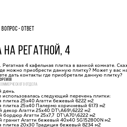
ВОПРОС - ОТВЕТ
 НА РЕГАТНОЙ, 4
 Регатная 4 кафельная плитка в ванной комнате. Ска
де можно приобрести данную плитку? Может у вас на
ете дать контакты где приобретали данную плитку?
ФРЕМОВ
КОММЕРЧЕСКОГО ОТДЕЛА
 день.
е использовалась следующий перечень плитки:
 плитка 25х40 Агатти бежевый 6222 м2
я плитка 25х40 Палермо коричневый 6173 м2
й декор Агатти 25х40 DT\A69\6222 м2
й бордюр Агатти 25х7,7 DT\A70\6222 м2
й гранит Агатти бежевый 40х40 SG152800N м2
я плитка 20х30 Традиция бежевый 8234 м2