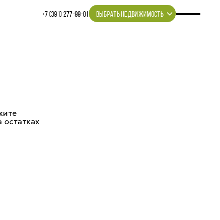
+7 (391) 277‒99‒01
ВЫБРАТЬ НЕДВИЖИМОСТЬ
жите
 остатках