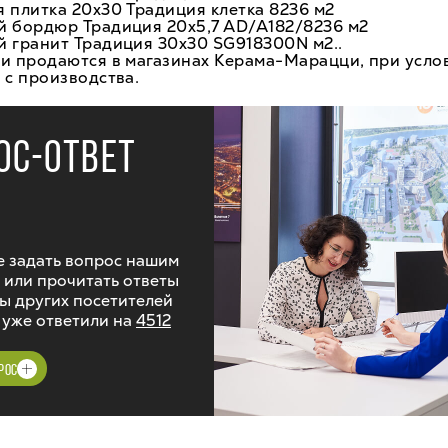
 плитка 20х30 Традиция клетка 8236 м2
й бордюр Традиция 20х5,7 AD/A182/8236 м2
й гранит Традиция 30х30 SG918300N м2..
и продаются в магазинах Керама-Марацци, при услов
 с производства.
ОС-ОТВЕТ
 задать вопрос нашим
 или прочитать ответы
ы других посетителей
 уже ответили на
4512
РОС