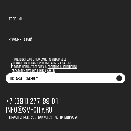
ТЕЛЕФОН
КОММЕНТАРИЙ
Я ПОДТВЕРЖДАЮ ОЗНАКОМЛЕНИЕ И ДАЮ СВОЕ
СОГЛАСИЕ НА ОБРАБОТКУ ПЕРСОНАЛЬНЫХ ДАННЫХ
В ПОРЯДКЕ И НА УСЛОВИЯХ, В
ПОЛИТИКЕ В ОТНОШЕНИИ
ОБРАБОТКИ ПЕРСОНАЛЬНЫХ ДАННЫХ
ОСТАВИТЬ ЗАЯВКУ
+7 (391) 277‒99‒01
INFO@SM-CITY.RU
Г. КРАСНОЯРСК, УЛ. ПАРУСНАЯ, 8, ПР. МИРА, 91