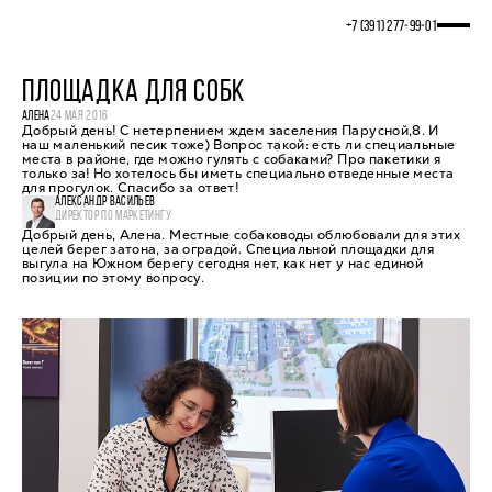
+7 (391) 277‒99‒01
ПЛОЩАДКА ДЛЯ СОБК
АЛЕНА
24 МАЯ 2016
Добрый день! С нетерпением ждем заселения Парусной,8. И
наш маленький песик тоже) Вопрос такой: есть ли специальные
места в районе, где можно гулять с собаками? Про пакетики я
только за! Но хотелось бы иметь специально отведенные места
для прогулок. Спасибо за ответ!
АЛЕКСАНДР ВАСИЛЬЕВ
ДИРЕКТОР ПО МАРКЕТИНГУ
Добрый день, Алена. Местные собаководы облюбовали для этих
целей берег затона, за оградой. Специальной площадки для
выгула на Южном берегу сегодня нет, как нет у нас единой
позиции по этому вопросу.