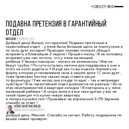
+7 (391) 277‒99‒01
ПОДАВНА ПРЕТЕНЗИЯ В ГАРАНТИЙНЫЙ
ОТДЕЛ
МАКСИМ
10 НОЯБРЯ 2017
Добрый день! Вопрос по гарантии! Подавал претензию в
гарантийный отдел , у меня были большие щели за плинтусами и
по полу дует холодом! Приходил человек смотрел обещал
исправить а ближайшие 2 недели ! Прошёл месяц ! Я на половину
исправил уже сам потому что у меня маленький
ребёнок !! Звонил повторно - ничего не изменилось ! Или не
берут трубку ! По сути остались мелочи для подрядчика а они и
этого не хотят доделать !! И ещё как то вы можете повлиять на
фирму которая устанавливала окна а нашем доме ! С окон дует ,
тоже приезжал мастер сказал надо ставить какую
то фурнитуру ! Уже месяц она откуда то едит - так и неприедит
чувствую ! В их гарантийный отдел дозвонится не реально ! Из за
этих неисправностей в квартире холодно ! Я повторюсь а у меня
маленький ребёнок ! А скоро зима и я все таки думаю у вас не
такой принцип что купил новую квартиру
и теперь мучайся сам ! Проживаю на апрельской 3-75! Заранее
спасибо за ответ !
АЛЕКСАНДР ВАСИЛЬЕВ
ДИРЕКТОР ПО МАРКЕТИНГУ
Добрый день, Максим. Спасибо за сигнал. Работу подрядчика по
вашей заявке проверят.