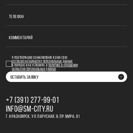
ТЕЛЕФОН
КОММЕНТАРИЙ
Я ПОДТВЕРЖДАЮ ОЗНАКОМЛЕНИЕ И ДАЮ СВОЕ
СОГЛАСИЕ НА ОБРАБОТКУ ПЕРСОНАЛЬНЫХ ДАННЫХ
В ПОРЯДКЕ И НА УСЛОВИЯХ, В
ПОЛИТИКЕ В ОТНОШЕНИИ
ОБРАБОТКИ ПЕРСОНАЛЬНЫХ ДАННЫХ
ОСТАВИТЬ ЗАЯВКУ
+7 (391) 277‒99‒01
INFO@SM-CITY.RU
Г. КРАСНОЯРСК, УЛ. ПАРУСНАЯ, 8, ПР. МИРА, 91