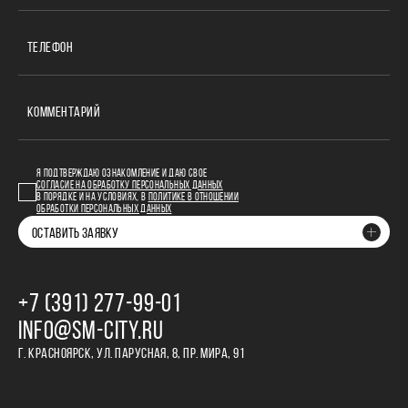
ТЕЛЕФОН
КОММЕНТАРИЙ
Я ПОДТВЕРЖДАЮ ОЗНАКОМЛЕНИЕ И ДАЮ СВОЕ
СОГЛАСИЕ НА ОБРАБОТКУ ПЕРСОНАЛЬНЫХ ДАННЫХ
В ПОРЯДКЕ И НА УСЛОВИЯХ, В
ПОЛИТИКЕ В ОТНОШЕНИИ
ОБРАБОТКИ ПЕРСОНАЛЬНЫХ ДАННЫХ
ОСТАВИТЬ ЗАЯВКУ
+7 (391) 277‒99‒01
INFO@SM-CITY.RU
Г. КРАСНОЯРСК, УЛ. ПАРУСНАЯ, 8, ПР. МИРА, 91