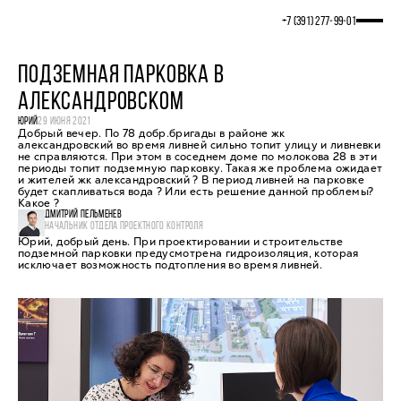
+7 (391) 277‒99‒01
ПОДЗЕМНАЯ ПАРКОВКА В
АЛЕКСАНДРОВСКОМ
ЮРИЙ
29 ИЮНЯ 2021
Добрый вечер. По 78 добр.бригады в районе жк
александровский во время ливней сильно топит улицу и ливневки
не справляются. При этом в соседнем доме по молокова 28 в эти
периоды топит подземную парковку. Такая же проблема ожидает
и жителей жк александровский ? В период ливней на парковке
будет скапливаться вода ? Или есть решение данной проблемы?
Какое ?
ДМИТРИЙ ПЕЛЬМЕНЕВ
НАЧАЛЬНИК ОТДЕЛА ПРОЕКТНОГО КОНТРОЛЯ
Юрий, добрый день. При проектировании и строительстве
подземной парковки предусмотрена гидроизоляция, которая
исключает возможность подтопления во время ливней.