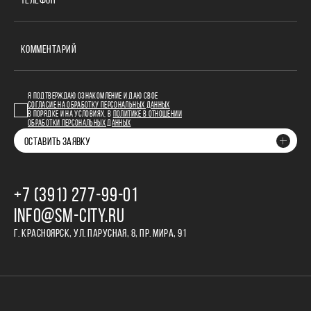
ТЕЛЕФОН
КОММЕНТАРИЙ
Я ПОДТВЕРЖДАЮ ОЗНАКОМЛЕНИЕ И ДАЮ СВОЕ
СОГЛАСИЕ НА ОБРАБОТКУ ПЕРСОНАЛЬНЫХ ДАННЫХ
В ПОРЯДКЕ И НА УСЛОВИЯХ, В
ПОЛИТИКЕ В ОТНОШЕНИИ
ОБРАБОТКИ ПЕРСОНАЛЬНЫХ ДАННЫХ
ОСТАВИТЬ ЗАЯВКУ
+7 (391) 277‒99‒01
INFO@SM-CITY.RU
Г. КРАСНОЯРСК, УЛ. ПАРУСНАЯ, 8, ПР. МИРА, 91