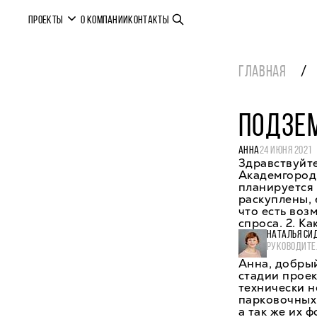
ПРОЕКТЫ
О КОМПАНИИ
КОНТАКТЫ
ГЛАВНАЯ
ПОДЗЕ
АННА
24 ИЮНЯ 2021
Здравствуйте
Академгородк
планируется 
раскуплены, 
что есть воз
спроса. 2. К
НАТАЛЬЯ СИ
РУКОВОДИТЕ
Анна, добрый
стадии прое
технически н
парковочных
а так же их 