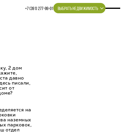
+7 (391) 277‒99‒01
ВЫБРАТЬ НЕДВИЖИМОСТЬ
ку, 2 дом
кажите,
еста давно
десь писали,
сит от
доме?
еделяется на
рковки
тва наземных
ых парковок,
аш отдел