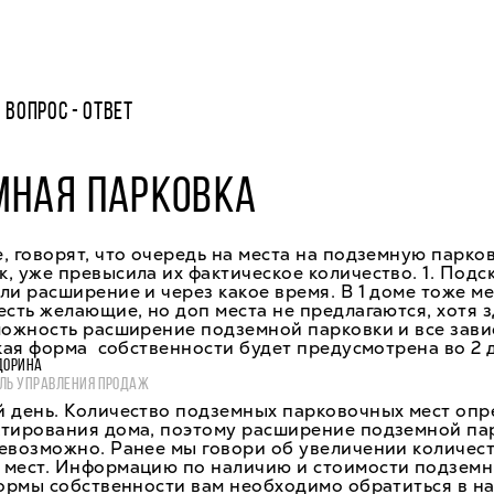
ВОПРОС - ОТВЕТ
МНАЯ ПАРКОВКА
, говорят, что очередь на места на подземную парков
, уже превысила их фактическое количество. 1. Подс
ли расширение и через какое время. В 1 доме тоже м
есть желающие, но доп места не предлагаются, хотя з
можность расширение подземной парковки и все зави
акая форма собственности будет предусмотрена во 2 
ДОРИНА
ЛЬ УПРАВЛЕНИЯ ПРОДАЖ
 день. Количество подземных парковочных мест опр
ктирования дома, поэтому расширение подземной па
евозможно. Ранее мы говори об увеличении количес
 мест. Информацию по наличию и стоимости подземн
формы собственности вам необходимо обратиться в н