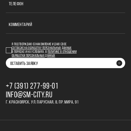
ТЕЛЕФОН
КОММЕНТАРИЙ
Я ПОДТВЕРЖДАЮ ОЗНАКОМЛЕНИЕ И ДАЮ СВОЕ
СОГЛАСИЕ НА ОБРАБОТКУ ПЕРСОНАЛЬНЫХ ДАННЫХ
В ПОРЯДКЕ И НА УСЛОВИЯХ, В
ПОЛИТИКЕ В ОТНОШЕНИИ
ОБРАБОТКИ ПЕРСОНАЛЬНЫХ ДАННЫХ
ОСТАВИТЬ ЗАЯВКУ
+7 (391) 277‒99‒01
INFO@SM-CITY.RU
Г. КРАСНОЯРСК, УЛ. ПАРУСНАЯ, 8, ПР. МИРА, 91