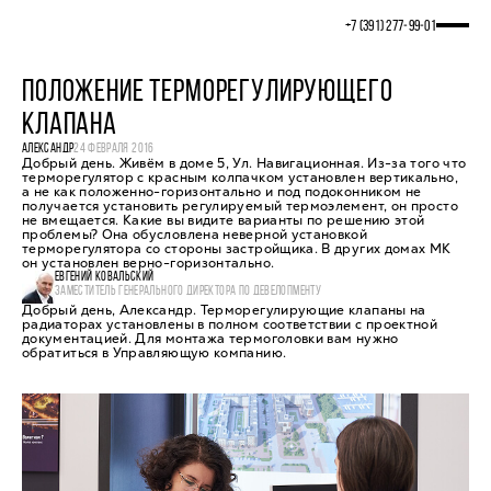
+7 (391) 277‒99‒01
ПОЛОЖЕНИЕ ТЕРМОРЕГУЛИРУЮЩЕГО
КЛАПАНА
АЛЕКСАНДР
24 ФЕВРАЛЯ 2016
Добрый день. Живём в доме 5, Ул. Навигационная. Из-за того что
терморегулятор с красным колпачком установлен вертикально,
а не как положенно-горизонтально и под подоконником не
получается установить регулируемый термоэлемент, он просто
не вмещается. Какие вы видите варианты по решению этой
проблемы? Она обусловлена неверной установкой
терморегулятора со стороны застройщика. В других домах МК
он установлен верно-горизонтально.
ЕВГЕНИЙ КОВАЛЬСКИЙ
ЗАМЕСТИТЕЛЬ ГЕНЕРАЛЬНОГО ДИРЕКТОРА ПО ДЕВЕЛОПМЕНТУ
Добрый день, Александр. Терморегулирующие клапаны на
радиаторах установлены в полном соответствии с проектной
документацией. Для монтажа термоголовки вам нужно
обратиться в Управляющую компанию.