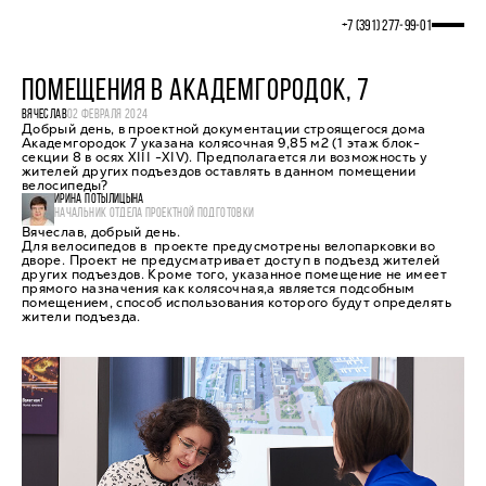
+7 (391) 277‒99‒01
ПОМЕЩЕНИЯ В АКАДЕМГОРОДОК, 7
ВЯЧЕСЛАВ
02 ФЕВРАЛЯ 2024
Добрый день, в проектной документации строящегося дома
Академгородок 7 указана колясочная 9,85 м2 (1 этаж блок-
секции 8 в осях XIII -XIV). Предполагается ли возможность у
жителей других подъездов оставлять в данном помещении
велосипеды?
ИРИНА ПОТЫЛИЦЫНА
НАЧАЛЬНИК ОТДЕЛА ПРОЕКТНОЙ ПОДГОТОВКИ
Вячеслав, добрый день.
Для велосипедов в проекте предусмотрены велопарковки во
дворе. Проект не предусматривает доступ в подъезд жителей
других подъездов. Кроме того, указанное помещение не имеет
прямого назначения как колясочная,а является подсобным
помещением, способ использования которого будут определять
жители подъезда.