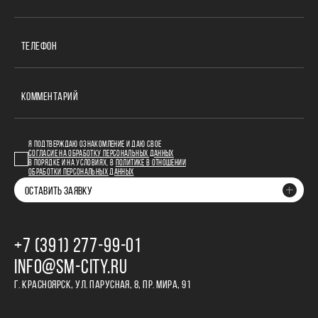
ТЕЛЕФОН
КОММЕНТАРИЙ
Я ПОДТВЕРЖДАЮ ОЗНАКОМЛЕНИЕ И ДАЮ СВОЕ
СОГЛАСИЕ НА ОБРАБОТКУ ПЕРСОНАЛЬНЫХ ДАННЫХ
В ПОРЯДКЕ И НА УСЛОВИЯХ, В
ПОЛИТИКЕ В ОТНОШЕНИИ
ОБРАБОТКИ ПЕРСОНАЛЬНЫХ ДАННЫХ
ОСТАВИТЬ ЗАЯВКУ
+7 (391) 277‒99‒01
INFO@SM-CITY.RU
Г. КРАСНОЯРСК, УЛ. ПАРУСНАЯ, 8, ПР. МИРА, 91