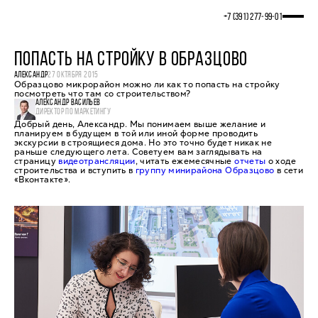
+7 (391) 277‒99‒01
ПОПАСТЬ НА СТРОЙКУ В ОБРАЗЦОВО
АЛЕКСАНДР
27 ОКТЯБРЯ 2015
Образцово микрорайон можно ли как то попасть на стройку
посмотреть что там со строительством?
АЛЕКСАНДР ВАСИЛЬЕВ
ДИРЕКТОР ПО МАРКЕТИНГУ
Добрый день, Александр. Мы понимаем выше желание и
планируем в будущем в той или иной форме проводить
экскурсии в строящиеся дома. Но это точно будет никак не
раньше следующего лета. Советуем вам заглядывать на
страницу
видеотрансляции
, читать ежемесячные
отчеты
о ходе
строительства и вступить в
группу минирайона Образцово
в сети
«Вконтакте».