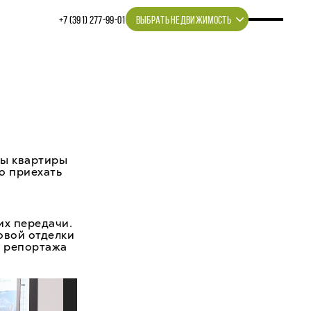
+7 (391) 277‒99‒01
ВЫБРАТЬ НЕДВИЖИМОСТЬ
ты квартиры
о приехать
их передачи.
товой отделки
е репортажа