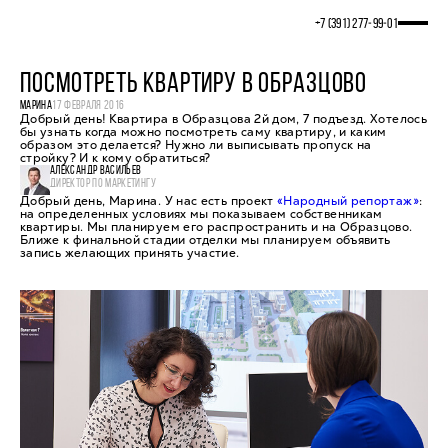
+7 (391) 277‒99‒01
ПОСМОТРЕТЬ КВАРТИРУ В ОБРАЗЦОВО
МАРИНА
17 ФЕВРАЛЯ 2016
Добрый день! Квартира в Образцова 2й дом, 7 подъезд. Хотелось
бы узнать когда можно посмотреть саму квартиру, и каким
образом это делается? Нужно ли выписывать пропуск на
стройку? И к кому обратиться?
АЛЕКСАНДР ВАСИЛЬЕВ
ДИРЕКТОР ПО МАРКЕТИНГУ
Добрый день, Марина. У нас есть проект
«Народный репортаж»
:
на определенных условиях мы показываем собственникам
квартиры. Мы планируем его распространить и на Образцово.
Ближе к финальной стадии отделки мы планируем объявить
запись желающих принять участие.