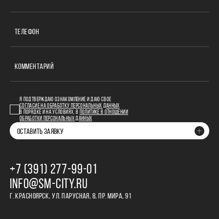
ТЕЛЕФОН
КОММЕНТАРИЙ
Я ПОДТВЕРЖДАЮ ОЗНАКОМЛЕНИЕ И ДАЮ СВОЕ
СОГЛАСИЕ НА ОБРАБОТКУ ПЕРСОНАЛЬНЫХ ДАННЫХ
В ПОРЯДКЕ И НА УСЛОВИЯХ, В
ПОЛИТИКЕ В ОТНОШЕНИИ
ОБРАБОТКИ ПЕРСОНАЛЬНЫХ ДАННЫХ
ОСТАВИТЬ ЗАЯВКУ
+7 (391) 277‒99‒01
INFO@SM-CITY.RU
Г. КРАСНОЯРСК, УЛ. ПАРУСНАЯ, 8, ПР. МИРА, 91