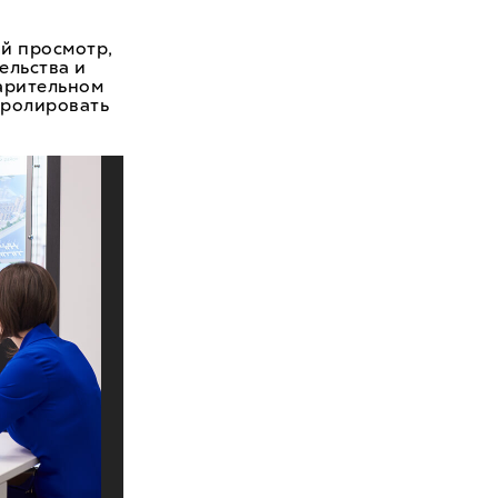
й просмотр,
ельства и
варительном
тролировать