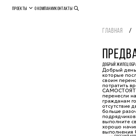
ПРОЕКТЫ
О КОМПАНИИ
КОНТАКТЫ
ГЛАВНАЯ
ПРЕДВ
ДОБРЫЙ ЖИЛЕЦ ОБР
Добрый день
которые посл
своим перено
потратить вр
САМОСТОЯТЕЛ
перенесли на
гражданам г
отсутствие д
больше разоч
подрядчиков 
выполните св
хорошо начин
выполнения 