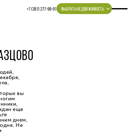
+7 (391) 277‒99‒01
ВЫБРАТЬ НЕДВИЖИМОСТЬ
АЗЦОВО
юдей,
екабря,
ела,
торых вы
многим
онники,
аждан еще
ьте
шним днем,
годня. Не
»