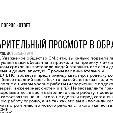
ВОПРОС - ОТВЕТ
АРИТЕЛЬНЫЙ ПРОСМОТР В ОБР
АЗЦОВО
08 ДЕКАБРЯ 2016
. Уважаемое общество СМ.сити, вы сильно подвели л
ушали ваши обещания и приехали на приемку к 5-7 д
сом сроков вы заставили людей отложить все свои д
емя и деньги впустую. Просим вас внимательно и
ЬНО провести пред приёмку квартир, проверку ко
 более поздний срок. То, что вы сейчас показывали 
оворит о низком уровне работы (испорченные подок
верей, инженерных систем и т.п.). Не заставляйте гр
аровываться в вас и выполните свою работу, провер
самостоятельно, вы этого не сделали перед сегодня
ою работу хорошо, а не так как это вы выполнили се
ать строительство нового района с такого «качества
СМР….