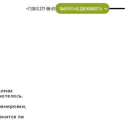
+7 (391) 277‒99‒01
ВЫБРАТЬ НЕДВИЖИМОСТЬ
домах
хотелось.
ланировки,
енится ли