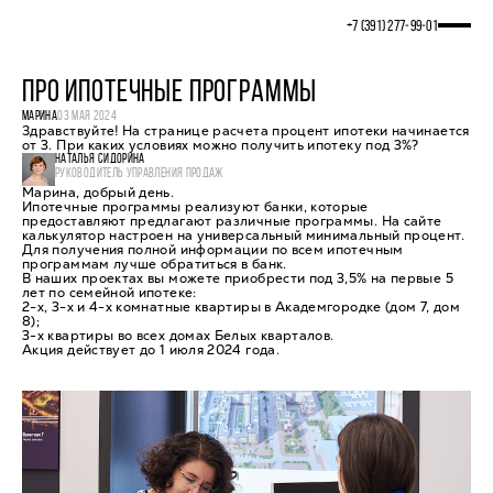
+7 (391) 277‒99‒01
ПРО ИПОТЕЧНЫЕ ПРОГРАММЫ
МАРИНА
03 МАЯ 2024
Здравствуйте! На странице расчета процент ипотеки начинается
от 3. При каких условиях можно получить ипотеку под 3%?
НАТАЛЬЯ СИДОРИНА
РУКОВОДИТЕЛЬ УПРАВЛЕНИЯ ПРОДАЖ
Марина, добрый день.
Ипотечные программы реализуют банки, которые
предоставляют предлагают различные программы. На сайте
калькулятор настроен на универсальный минимальный процент.
Для получения полной информации по всем ипотечным
программам лучше обратиться в банк.
В наших проектах вы можете приобрести под 3,5% на первые 5
лет по семейной ипотеке:
2-х, 3-х и 4-х комнатные квартиры в Академгородке (дом 7, дом
8);
3-х квартиры во всех домах Белых кварталов.
Акция действует до 1 июля 2024 года.