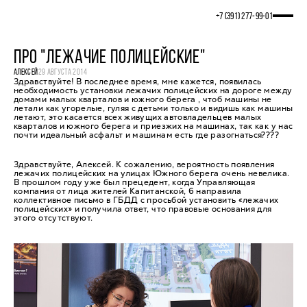
+7 (391) 277‒99‒01
ПРО "ЛЕЖАЧИЕ ПОЛИЦЕЙСКИЕ"
АЛЕКСЕЙ
29 АВГУСТА 2014
Здравствуйте! В последнее время, мне кажется, появилась
необходимость установки лежачих полицейских на дороге между
домами малых кварталов и южного берега , чтоб машины не
летали как угорелые, гуляя с детьми только и видишь как машины
летают, это касается всех живущих автовладельцев малых
кварталов и южного берега и приезжих на машинах, так как у нас
почти идеальный асфальт и машинам есть где разогнаться????
Здравствуйте, Алексей. К сожалению, вероятность появления
лежачих полицейских на улицах Южного берега очень невелика.
В прошлом году уже был прецедент, когда Управляющая
компания от лица жителей Капитанской, 6 направила
коллективное письмо в ГБДД с просьбой установить «лежачих
полицейских» и получила ответ, что правовые основания для
этого отсутствуют.