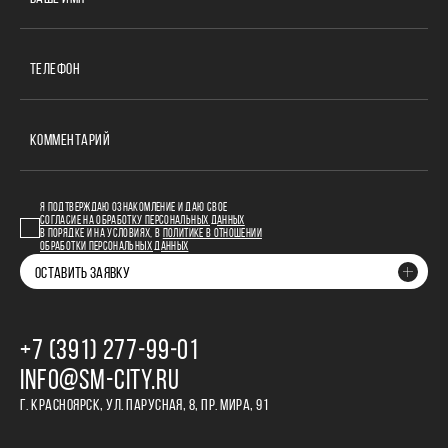
ТЕЛЕФОН
КОММЕНТАРИЙ
Я ПОДТВЕРЖДАЮ ОЗНАКОМЛЕНИЕ И ДАЮ СВОЕ
СОГЛАСИЕ НА ОБРАБОТКУ ПЕРСОНАЛЬНЫХ ДАННЫХ
В ПОРЯДКЕ И НА УСЛОВИЯХ, В
ПОЛИТИКЕ В ОТНОШЕНИИ
ОБРАБОТКИ ПЕРСОНАЛЬНЫХ ДАННЫХ
ОСТАВИТЬ ЗАЯВКУ
+7 (391) 277‒99‒01
INFO@SM-CITY.RU
Г. КРАСНОЯРСК, УЛ. ПАРУСНАЯ, 8, ПР. МИРА, 91