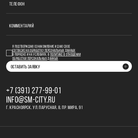
ТЕЛЕФОН
КОММЕНТАРИЙ
Я ПОДТВЕРЖДАЮ ОЗНАКОМЛЕНИЕ И ДАЮ СВОЕ
СОГЛАСИЕ НА ОБРАБОТКУ ПЕРСОНАЛЬНЫХ ДАННЫХ
В ПОРЯДКЕ И НА УСЛОВИЯХ, В
ПОЛИТИКЕ В ОТНОШЕНИИ
ОБРАБОТКИ ПЕРСОНАЛЬНЫХ ДАННЫХ
ОСТАВИТЬ ЗАЯВКУ
+7 (391) 277‒99‒01
INFO@SM-CITY.RU
Г. КРАСНОЯРСК, УЛ. ПАРУСНАЯ, 8, ПР. МИРА, 91