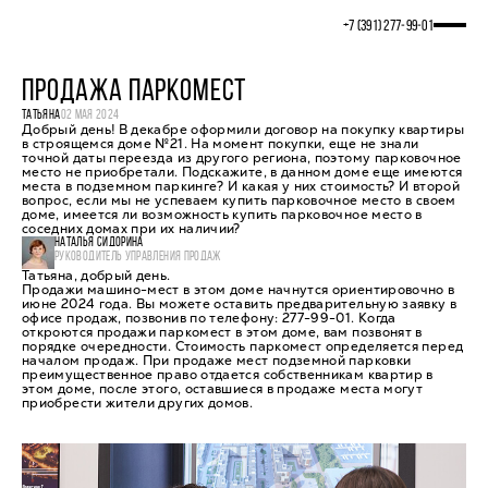
+7 (391) 277‒99‒01
ПРОДАЖА ПАРКОМЕСТ
ТАТЬЯНА
02 МАЯ 2024
Добрый день! В декабре оформили договор на покупку квартиры
в строящемся доме №21. На момент покупки, еще не знали
точной даты переезда из другого региона, поэтому парковочное
место не приобретали. Подскажите, в данном доме еще имеются
места в подземном паркинге? И какая у них стоимость? И второй
вопрос, если мы не успеваем купить парковочное место в своем
доме, имеется ли возможность купить парковочное место в
соседних домах при их наличии?
НАТАЛЬЯ СИДОРИНА
РУКОВОДИТЕЛЬ УПРАВЛЕНИЯ ПРОДАЖ
Татьяна, добрый день.
Продажи машино-мест в этом доме начнутся ориентировочно в
июне 2024 года. Вы можете оставить предварительную заявку в
офисе продаж, позвонив по телефону: 277-99-01. Когда
откроются продажи паркомест в этом доме, вам позвонят в
порядке очередности. Стоимость паркомест определяется перед
началом продаж. При продаже мест подземной парковки
преимущественное право отдается собственникам квартир в
этом доме, после этого, оставшиеся в продаже места могут
приобрести жители других домов.