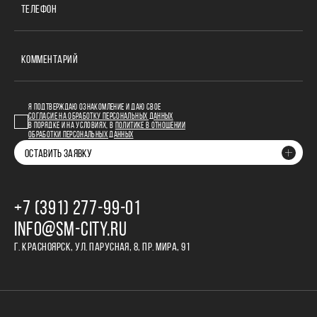
ТЕЛЕФОН
КОММЕНТАРИЙ
Я ПОДТВЕРЖДАЮ ОЗНАКОМЛЕНИЕ И ДАЮ СВОЕ
СОГЛАСИЕ НА ОБРАБОТКУ ПЕРСОНАЛЬНЫХ ДАННЫХ
В ПОРЯДКЕ И НА УСЛОВИЯХ, В
ПОЛИТИКЕ В ОТНОШЕНИИ
ОБРАБОТКИ ПЕРСОНАЛЬНЫХ ДАННЫХ
ОСТАВИТЬ ЗАЯВКУ
+7 (391) 277‒99‒01
INFO@SM-CITY.RU
Г. КРАСНОЯРСК, УЛ. ПАРУСНАЯ, 8, ПР. МИРА, 91