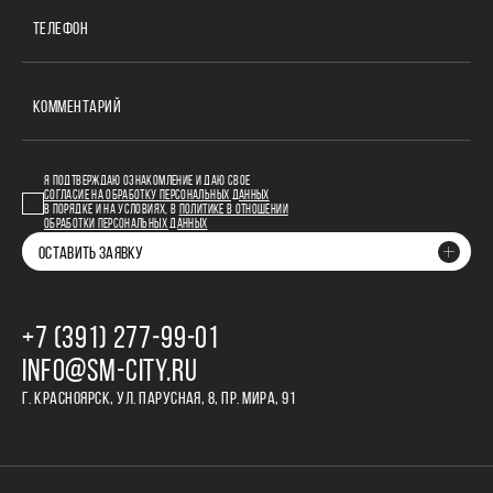
ТЕЛЕФОН
КОММЕНТАРИЙ
Я ПОДТВЕРЖДАЮ ОЗНАКОМЛЕНИЕ И ДАЮ СВОЕ
СОГЛАСИЕ НА ОБРАБОТКУ ПЕРСОНАЛЬНЫХ ДАННЫХ
В ПОРЯДКЕ И НА УСЛОВИЯХ, В
ПОЛИТИКЕ В ОТНОШЕНИИ
ОБРАБОТКИ ПЕРСОНАЛЬНЫХ ДАННЫХ
ОСТАВИТЬ ЗАЯВКУ
+7 (391) 277‒99‒01
INFO@SM-CITY.RU
Г. КРАСНОЯРСК, УЛ. ПАРУСНАЯ, 8, ПР. МИРА, 91