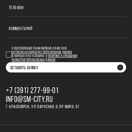
ТЕЛЕФОН
КОММЕНТАРИЙ
Я ПОДТВЕРЖДАЮ ОЗНАКОМЛЕНИЕ И ДАЮ СВОЕ
СОГЛАСИЕ НА ОБРАБОТКУ ПЕРСОНАЛЬНЫХ ДАННЫХ
В ПОРЯДКЕ И НА УСЛОВИЯХ, В
ПОЛИТИКЕ В ОТНОШЕНИИ
ОБРАБОТКИ ПЕРСОНАЛЬНЫХ ДАННЫХ
ОСТАВИТЬ ЗАЯВКУ
+7 (391) 277‒99‒01
INFO@SM-CITY.RU
Г. КРАСНОЯРСК, УЛ. ПАРУСНАЯ, 8, ПР. МИРА, 91