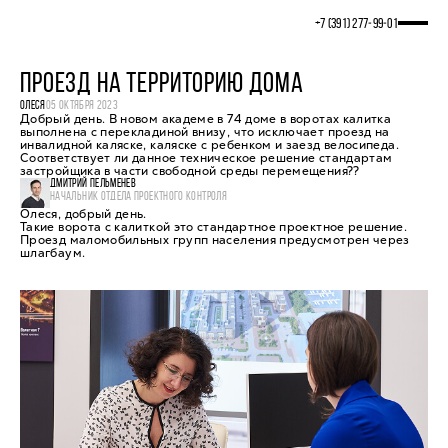
+7 (391) 277‒99‒01
ПРОЕЗД НА ТЕРРИТОРИЮ ДОМА
ОЛЕСЯ
05 ОКТЯБРЯ 2023
Добрый день. В новом академе в 74 доме в воротах калитка
выполнена с перекладиной внизу, что исключает проезд на
инвалидной каляске, каляске с ребенком и заезд велосипеда.
Соответствует ли данное техническое решение стандартам
застройщика в части свободной среды перемещения??
ДМИТРИЙ ПЕЛЬМЕНЕВ
НАЧАЛЬНИК ОТДЕЛА ПРОЕКТНОГО КОНТРОЛЯ
Олеся, добрый день.
Такие ворота с калиткой это стандартное проектное решение.
Проезд маломобильных групп населения предусмотрен через
шлагбаум.