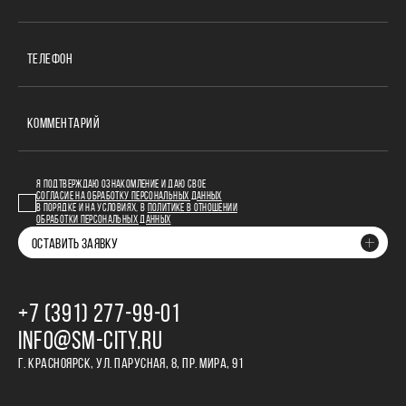
ТЕЛЕФОН
КОММЕНТАРИЙ
Я ПОДТВЕРЖДАЮ ОЗНАКОМЛЕНИЕ И ДАЮ СВОЕ
СОГЛАСИЕ НА ОБРАБОТКУ ПЕРСОНАЛЬНЫХ ДАННЫХ
В ПОРЯДКЕ И НА УСЛОВИЯХ, В
ПОЛИТИКЕ В ОТНОШЕНИИ
ОБРАБОТКИ ПЕРСОНАЛЬНЫХ ДАННЫХ
ОСТАВИТЬ ЗАЯВКУ
+7 (391) 277‒99‒01
INFO@SM-CITY.RU
Г. КРАСНОЯРСК, УЛ. ПАРУСНАЯ, 8, ПР. МИРА, 91