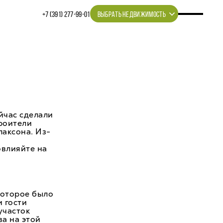
+7 (391) 277‒99‒01
ВЫБРАТЬ НЕДВИЖИМОСТЬ
йчас сделали
троители
лаксона. Из-
овлияйте на
которое было
и гости
участок
ва на этой