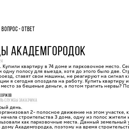
ВОПРОС - ОТВЕТ
ДЫ АКАДЕМГОРОДОК
24
 Купили квартиру в 74 доме и парковочное место. Се
и одну полосу для выезда, хотя до этого было две. С
оезд, ставят свои машины, не реагируют на сигнал к
ации я сегодня опоздала на работу. Купить квартиру и
место за бешеные деньги, а потом тратить нервы? П
КОРЖОВ
ЛЬ СЛУЖБЫ ЗАКАЗЧИКА
рый день.
рганизовал 2- полосное движение на этом участке, 
начала строительства 3 дома, одну из полос жители 
ьзовали как парковочные места. Данный земельный 
3 дому Академгородка, поэтому на время строительст