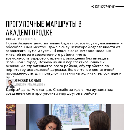
+7 (391) 277‒99‒01
ПРОГУЛОЧНЫЕ МАРШРУТЫ В
АКАДЕМГОРОДКЕ
АЛЕКСАНДР
14 ИЮНЯ 2019
Новый Академ действительно будет по своей сути уникальным и
обособленным местом, даже в силу некоторой отдаленности от
городского шума и суеты. И вполне закономерно желание
жителей нового современного района иметь
возможность здорового времяпровождения без выезда в
"большой " город. Возможно ли в перспективе, ближе к
окончанию строительства всего района, обустройства по
периметру асфальтовой дорожки, более менее достаточной
протяженности, для прогулок. катания на роликах, велосипеде и
пр. ?
АЛЕКСАНДР ВАСИЛЬЕВ
ДИРЕКТОР ПО МАРКЕТИНГУ
Добрый день, Александр. Спасибо за идею, мы думаем над
созданием сети прогулочных маршрутов в районе.