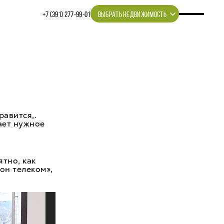
+7 (391) 277‒99‒01
ВЫБРАТЬ НЕДВИЖИМОСТЬ
равится,.
ает нужное
тно, как
он телеком»,