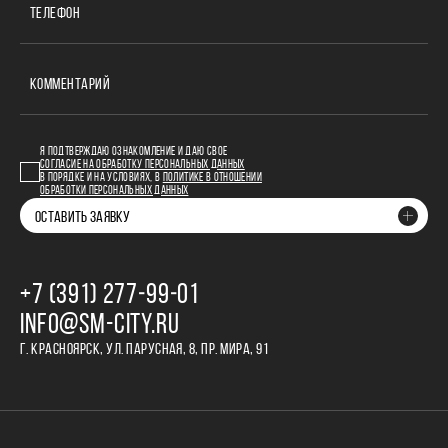
ТЕЛЕФОН
КОММЕНТАРИЙ
Я ПОДТВЕРЖДАЮ ОЗНАКОМЛЕНИЕ И ДАЮ СВОЕ
СОГЛАСИЕ НА ОБРАБОТКУ ПЕРСОНАЛЬНЫХ ДАННЫХ
В ПОРЯДКЕ И НА УСЛОВИЯХ, В
ПОЛИТИКЕ В ОТНОШЕНИИ
ОБРАБОТКИ ПЕРСОНАЛЬНЫХ ДАННЫХ
ОСТАВИТЬ ЗАЯВКУ
+7 (391) 277‒99‒01
INFO@SM-CITY.RU
Г. КРАСНОЯРСК, УЛ. ПАРУСНАЯ, 8, ПР. МИРА, 91