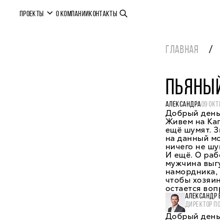
ПРОЕКТЫ
О КОМПАНИИ
КОНТАКТЫ
ГЛАВНАЯ
ПЬЯНЫ
АЛЕКСАНДРА
09 ОКТ
Добрый день
Живем на Кап
ещё шумят. З
на данный мо
ничего не шу
И ещё. О раб
мужчина выгу
намордника, 
чтобы хозяин
остается воп
АЛЕКСАНДР 
ДИРЕКТОР П
Добрый день