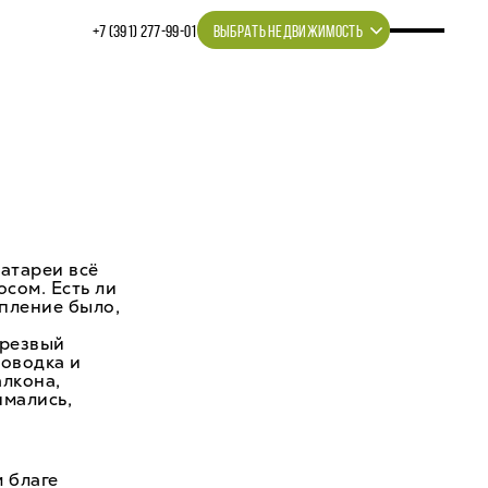
+7 (391) 277‒99‒01
ВЫБРАТЬ НЕДВИЖИМОСТЬ
батареи всё
осом. Есть ли
опление было,
трезвый
поводка и
алкона,
имались,
 благе