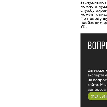
заслуживают 
можно и нужн
службу охран
момент опис
По поводу ш
необходим ещ
УК.
ВОПР
Вы можете
экспертам
на вопрос
сайта. Мы
вопросов
ЗАДАТЬ ВОП