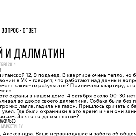
ВОПРОС - ОТВЕТ
Й И ДАЛМАТИН
ЯБРЯ 2014
!
итанской 12, 9 подъезд. В квартире очень тепло, но 
воним в УК - говорят, что работают над данным вопр
мент какие-то результаты? Принимали квартиру, от
мело.
оте охраны в нашем доме. 4 октября около 00-30 не
ливал во дворе своего далматина. Собака была без 
громко лаяла, гадила на газон. Пришлось кричать с б
 увел. Где были охранники в это время и чем они зан
росом. За что тогда мы платим?
ВАСИЛЬЕВ
О МАРКЕТИНГУ
, Александра. Ваше неравнодушие и забота об общем