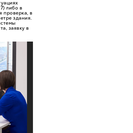
туациях
7) либо в
я проверка, в
етре здания.
истемы
а, заявку в