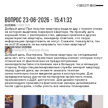
+7 (391) 277‒99‒01
ВОПРОС 23-06-2026 - 15:41:32
ЕКАТЕРИНА
23 ИЮНЯ 2026
Добрый день! При покупке квартиры выдали дду с планом этажа,
на котором выделена маркером квартира. На просьбу дать
хороший план, с размерами стен, дверных проемов и других
характеристик квартиры, менеджер ответила, что такую
информацию предоставить не могут. Скажите, пожалуйста, так
ли это? И можете ли вы направить тех план квартиры?
НАТАЛЬЯ СИДОРИНА
РУКОВОДИТЕЛЬ УПРАВЛЕНИЯ ПРОДАЖ
Добрый день, Екатерина. Техплана квартиры на сегодняшний
день нет, есть только проектные размеры комнат, которые могут
отличаться от фактических на предусмотренные
законодательством отклонения, как в большую так и меньшую
сторону. Когда специализированные службы замерят квартиру
перед сдачей дома, вы сможете заказать техплан
самостоятельно после введения дома в эксплуатацию. Для
предварительных расчетов материалов проектного плана,
приложенного к ДДУ, достаточно. Для дизайн-проекта
рекомендуем произвести фактические замеры дизайнерами
после сдачи дома, чтобы учесть все нюансы планировки.