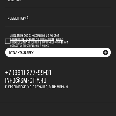
ТЕЛЕФОН
КОММЕНТАРИЙ
Я ПОДТВЕРЖДАЮ ОЗНАКОМЛЕНИЕ И ДАЮ СВОЕ
СОГЛАСИЕ НА ОБРАБОТКУ ПЕРСОНАЛЬНЫХ ДАННЫХ
В ПОРЯДКЕ И НА УСЛОВИЯХ, В
ПОЛИТИКЕ В ОТНОШЕНИИ
ОБРАБОТКИ ПЕРСОНАЛЬНЫХ ДАННЫХ
ОСТАВИТЬ ЗАЯВКУ
+7 (391) 277‒99‒01
INFO@SM-CITY.RU
Г. КРАСНОЯРСК, УЛ. ПАРУСНАЯ, 8, ПР. МИРА, 91