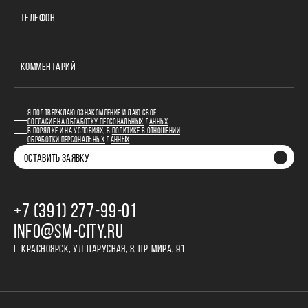
ТЕЛЕФОН
КОММЕНТАРИЙ
Я ПОДТВЕРЖДАЮ ОЗНАКОМЛЕНИЕ И ДАЮ СВОЕ
СОГЛАСИЕ НА ОБРАБОТКУ ПЕРСОНАЛЬНЫХ ДАННЫХ
В ПОРЯДКЕ И НА УСЛОВИЯХ, В
ПОЛИТИКЕ В ОТНОШЕНИИ
ОБРАБОТКИ ПЕРСОНАЛЬНЫХ ДАННЫХ
ОСТАВИТЬ ЗАЯВКУ
+7 (391) 277‒99‒01
INFO@SM-CITY.RU
Г. КРАСНОЯРСК, УЛ. ПАРУСНАЯ, 8, ПР. МИРА, 91