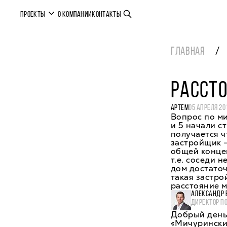
ПРОЕКТЫ
О КОМПАНИИ
КОНТАКТЫ
ГЛАВНАЯ
РАССТ
АРТЕМ
05 АПРЕЛЯ 20
Вопрос по м
и 5 начали ст
получается ч
застройщик -
общей концеп
т.е. соседи 
дом достаточ
такая застро
расстояние 
АЛЕКСАНДР 
ДИРЕКТОР П
Добрый день,
«Мичуринский