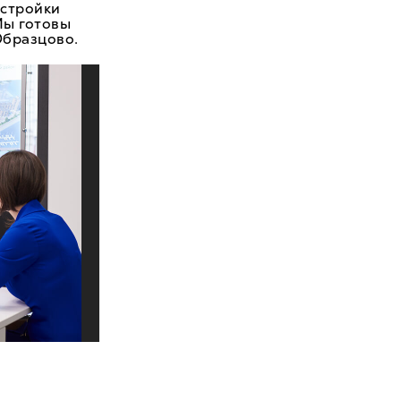
астройки
Мы готовы
Образцово.