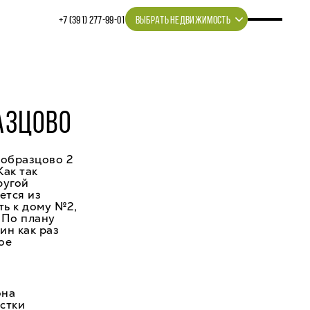
+7 (391) 277‒99‒01
ВЫБРАТЬ НЕДВИЖИМОСТЬ
АЗЦОВО
 образцово 2
Как так
ругой
ется из
ть к дому №2,
. По плану
ин как раз
ое
она
стки