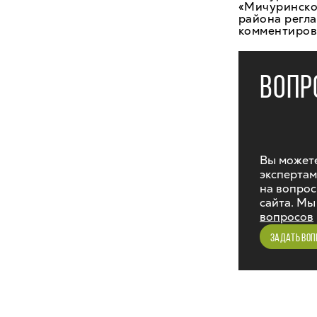
«Мичуринског
района регл
комментирова
ВОПР
Вы можете
экспертам
на вопрос
сайта. Мы
вопросов
ЗАДАТЬ ВОП