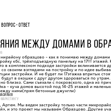
ВОПРОС - ОТВЕТ
ОЯНИЯ МЕЖДУ ДОМАМИ В ОБР
16
инирайону образцово - как я понимаю между домами
ройку кбс, трёхподъездную панельку на 17!!! этажей. 
то в комплексном подходе застройки вклинивается д
 со своими взглядами на постройку и по идее выбива
ции застройки. И не будет ли 17этажка впритык стоя
не будут в окошки с друг другом здороваться по утрам
но близко. Сами съехали с покровского, одна из прич
йка - куча домов высотой под 14-25 этажей и маленьк
между ними(прям бетонные джунгли)
ВАСИЛЬЕВ
О МАРКЕТИНГУ
 Артем. Мы ведем застройку только части микрорай
», и это проект мы называем Образцово. Другие уча