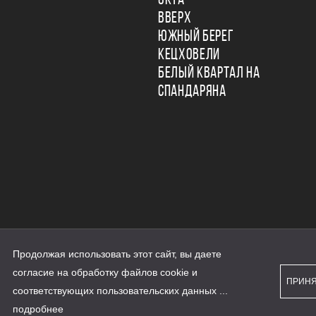
ОКТА
ВВЕРХ
ЮЖНЫЙ БЕРЕГ
КЕЦХОВЕЛИ
БЕЛЫЙ КВАРТАЛ НА
СПАНДАРЯНА
Продолжая использовать этот сайт, вы даете
ьности
согласие на обработку файлов cookie и
персональных данных
ПРИН
рассылки
соответствующих
пользовательских данных
...
а сайте наш.дом.рф
е является публичной офертой
подробнее