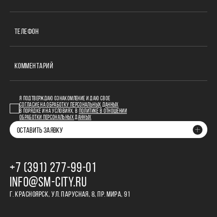
ТЕЛЕФОН
КОММЕНТАРИЙ
Я ПОДТВЕРЖДАЮ ОЗНАКОМЛЕНИЕ И ДАЮ СВОЕ
СОГЛАСИЕ НА ОБРАБОТКУ ПЕРСОНАЛЬНЫХ ДАННЫХ
В ПОРЯДКЕ И НА УСЛОВИЯХ, В
ПОЛИТИКЕ В ОТНОШЕНИИ
ОБРАБОТКИ ПЕРСОНАЛЬНЫХ ДАННЫХ
ОСТАВИТЬ ЗАЯВКУ
+7 (391) 277‒99‒01
INFO@SM-CITY.RU
Г. КРАСНОЯРСК, УЛ. ПАРУСНАЯ, 8, ПР. МИРА, 91