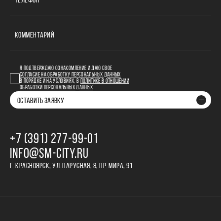
ТЕЛЕФОН
КОММЕНТАРИЙ
Я ПОДТВЕРЖДАЮ ОЗНАКОМЛЕНИЕ И ДАЮ СВОЕ
СОГЛАСИЕ НА ОБРАБОТКУ ПЕРСОНАЛЬНЫХ ДАННЫХ
В ПОРЯДКЕ И НА УСЛОВИЯХ, В
ПОЛИТИКЕ В ОТНОШЕНИИ
ОБРАБОТКИ ПЕРСОНАЛЬНЫХ ДАННЫХ
ОСТАВИТЬ ЗАЯВКУ
+7 (391) 277‒99‒01
INFO@SM-CITY.RU
Г. КРАСНОЯРСК, УЛ. ПАРУСНАЯ, 8, ПР. МИРА, 91