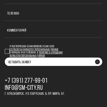
ТЕЛЕФОН
КОММЕНТАРИЙ
Я ПОДТВЕРЖДАЮ ОЗНАКОМЛЕНИЕ И ДАЮ СВОЕ
СОГЛАСИЕ НА ОБРАБОТКУ ПЕРСОНАЛЬНЫХ ДАННЫХ
В ПОРЯДКЕ И НА УСЛОВИЯХ, В
ПОЛИТИКЕ В ОТНОШЕНИИ
ОБРАБОТКИ ПЕРСОНАЛЬНЫХ ДАННЫХ
ОСТАВИТЬ ЗАЯВКУ
+7 (391) 277‒99‒01
INFO@SM-CITY.RU
Г. КРАСНОЯРСК, УЛ. ПАРУСНАЯ, 8, ПР. МИРА, 91