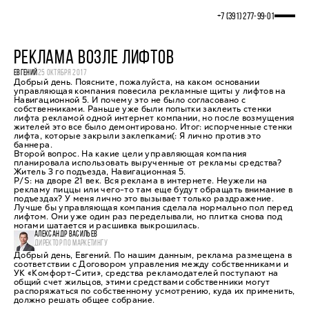
+7 (391) 277‒99‒01
РЕКЛАМА ВОЗЛЕ ЛИФТОВ
ЕВГЕНИЙ
25 ОКТЯБРЯ 2017
Добрый день. Поясните, пожалуйста, на каком основании
управляющая компания повесила рекламные щиты у лифтов на
Навигационной 5. И почему это не было согласовано с
собственниками. Раньше уже были попытки заклеить стенки
лифта рекламой одной интернет компании, но после возмущения
жителей это все было демонтировано. Итог: испорченные стенки
лифта, которые закрыли заклепками(: Я лично против это
баннера.
Второй вопрос. На какие цели управляющая компания
планировала использовать вырученные от рекламы средства?
Житель 3 го подъезда, Навигационная 5.
P/S: на дворе 21 век. Вся реклама в интернете. Неужели на
рекламу пиццы или чего-то там еще будут обращать внимание в
подъездах? У меня лично это вызывает только раздражение.
Лучше бы управляющая компания сделала нормально пол перед
лифтом. Они уже один раз переделывали, но плитка снова под
ногами шатается и расшивка выкрошилась.
АЛЕКСАНДР ВАСИЛЬЕВ
ДИРЕКТОР ПО МАРКЕТИНГУ
Добрый день, Евгений. По нашим данным, реклама размещена в
соответствии с Договором управления между собственниками и
УК «Комфорт-Сити», средства рекламодателей поступают на
общий счет жильцов, этими средствами собственники могут
распоряжаться по собственному усмотрению, куда их применить,
должно решать общее собрание.