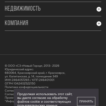
НЕДВИЖИМОСТЬ
КОМПАНИЯ
© ООО «СЗ «Новый Город», 2013- 2026
Юридический адрес:
660064, Красноярский край, г. Красноярск,
ул. Капитанская, д. 14, помещение 349
ИНН 2464057265 / КПП 246401001
ОГРН 1042402522150
Политика конфиденциальности
Согласие на обработку персональных данных
Продолжая использовать этот сайт,
Cогласие на получение рассылки
вы даете согласие на обработку
Проектные декларации на сайте наш.дом.рф
*Информация на сайте не является публичной офертой
файлов cookie и соответствующих
ПРИНЯТЬ
пользовательских данных
...