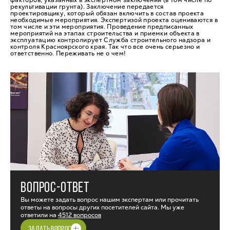
факторов, указанных в экспертном заключении (в том числе по
рекультивации грунта). Заключение передается
проектировщику, который обязан включить в состав проекта
необходимые мероприятия. Экспертизой проекта оцениваются в
том числе и эти мероприятия. Проведение предписанных
мероприятий на этапах строительства и приемки объекта в
эксплуатацию контролирует Служба строительного надзора и
контроля Красноярского края. Так что все очень серьезно и
ответственно. Переживать не о чем!
ВОПРОС-ОТВЕТ
Вы можете задать вопрос нашим экспертам или прочитать
ответы на вопросы других посетителей сайта. Мы уже
ответили на
4512 вопросов
ЗАДАТЬ ВОПРОС