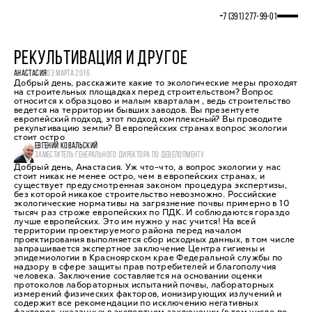
+7 (391) 277‒99‒01
РЕКУЛЬТИВАЦИЯ И ДРУГОЕ
АНАСТАСИЯ
03 МАРТА 2016
Добрый день, расскажите какие то экологические меры проходят
на строительных площадках перед строительством? Вопрос
относится к образцово и малым кварталам , ведь строительство
ведется на территории бывших заводов. Вы презентуете
европейский подход, этот подход комплексный? Вы проводите
рекультивацию земли? В европейских странах вопрос экологии
стоит остро
ЕВГЕНИЙ КОВАЛЬСКИЙ
ЗАМЕСТИТЕЛЬ ГЕНЕРАЛЬНОГО ДИРЕКТОРА ПО ДЕВЕЛОПМЕНТУ
Добрый день, Анастасия. Уж что-что, а вопрос экологии у нас
стоит никак не менее остро, чем в европейских странах, и
существует предусмотренная законом процедура экспертизы,
без которой никакое строительство невозможно. Российские
экологические нормативы на загрязнение почвы примерно в 10
тысяч раз строже европейских по ПДК. И соблюдаются гораздо
лучше европейских. Это им нужно у нас учится! На всей
территории проектируемого района перед началом
проектирования выполняется сбор исходных данных, в том числе
запрашивается экспертное заключение Центра гигиены и
эпидемиологии в Красноярском крае Федеральной службы по
надзору в сфере защиты прав потребителей и благополучия
человека. Заключение составляется на основании оценки
протоколов лабораторных испытаний почвы, лабораторных
измерений физических факторов, ионизирующих излучений и
содержит все рекомендации по исключению негативных