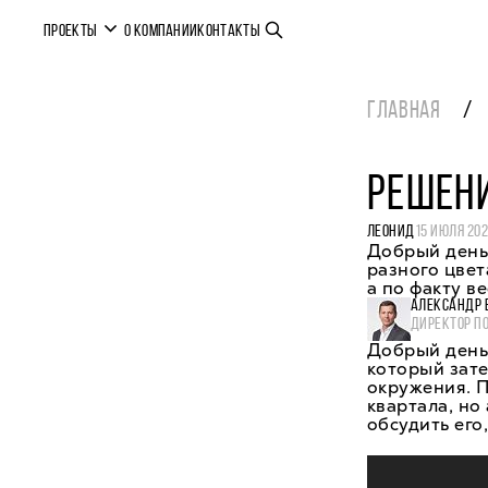
ПРОЕКТЫ
О КОМПАНИИ
КОНТАКТЫ
ГЛАВНАЯ
РЕШЕНИ
ЛЕОНИД
15 ИЮЛЯ 20
Добрый день!
разного цвет
а по факту в
АЛЕКСАНДР 
ДИРЕКТОР П
Добрый день
который зате
окружения. П
квартала, но
обсудить его