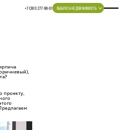
+7 (391) 277‒99‒01
ВЫБРАТЬ НЕДВИЖИМОСТЬ
кирпича
коричневый),
та?
о проекту,
ного
этого
 Предлагаем