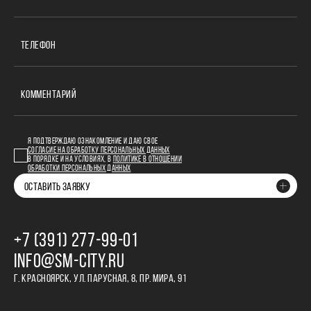
ТЕЛЕФОН
КОММЕНТАРИЙ
Я ПОДТВЕРЖДАЮ ОЗНАКОМЛЕНИЕ И ДАЮ СВОЕ
СОГЛАСИЕ НА ОБРАБОТКУ ПЕРСОНАЛЬНЫХ ДАННЫХ
В ПОРЯДКЕ И НА УСЛОВИЯХ, В
ПОЛИТИКЕ В ОТНОШЕНИИ
ОБРАБОТКИ ПЕРСОНАЛЬНЫХ ДАННЫХ
ОСТАВИТЬ ЗАЯВКУ
+7 (391) 277‒99‒01
INFO@SM-CITY.RU
Г. КРАСНОЯРСК, УЛ. ПАРУСНАЯ, 8, ПР. МИРА, 91