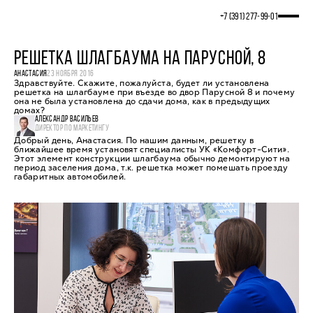
+7 (391) 277‒99‒01
РЕШЕТКА ШЛАГБАУМА НА ПАРУСНОЙ, 8
АНАСТАСИЯ
23 НОЯБРЯ 2016
Здравствуйте. Скажите, пожалуйста, будет ли установлена
решетка на шлагбауме при въезде во двор Парусной 8 и почему
она не была установлена до сдачи дома, как в предыдущих
домах?
АЛЕКСАНДР ВАСИЛЬЕВ
ДИРЕКТОР ПО МАРКЕТИНГУ
Добрый день, Анастасия. По нашим данным, решетку в
ближайшее время установят специалисты УК «Комфорт-Сити».
Этот элемент конструкции шлагбаума обычно демонтируют на
период заселения дома, т.к. решетка может помешать проезду
габаритных автомобилей.