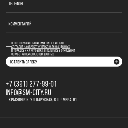
ТЕЛЕФОН
КОММЕНТАРИЙ
Я ПОДТВЕРЖДАЮ ОЗНАКОМЛЕНИЕ И ДАЮ СВОЕ
СОГЛАСИЕ НА ОБРАБОТКУ ПЕРСОНАЛЬНЫХ ДАННЫХ
В ПОРЯДКЕ И НА УСЛОВИЯХ, В
ПОЛИТИКЕ В ОТНОШЕНИИ
ОБРАБОТКИ ПЕРСОНАЛЬНЫХ ДАННЫХ
ОСТАВИТЬ ЗАЯВКУ
+7 (391) 277‒99‒01
INFO@SM-CITY.RU
Г. КРАСНОЯРСК, УЛ. ПАРУСНАЯ, 8, ПР. МИРА, 91