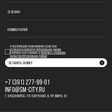
ТЕЛЕФОН
КОММЕНТАРИЙ
Я ПОДТВЕРЖДАЮ ОЗНАКОМЛЕНИЕ И ДАЮ СВОЕ
СОГЛАСИЕ НА ОБРАБОТКУ ПЕРСОНАЛЬНЫХ ДАННЫХ
В ПОРЯДКЕ И НА УСЛОВИЯХ, В
ПОЛИТИКЕ В ОТНОШЕНИИ
ОБРАБОТКИ ПЕРСОНАЛЬНЫХ ДАННЫХ
ОСТАВИТЬ ЗАЯВКУ
+7 (391) 277‒99‒01
INFO@SM-CITY.RU
Г. КРАСНОЯРСК, УЛ. ПАРУСНАЯ, 8, ПР. МИРА, 91