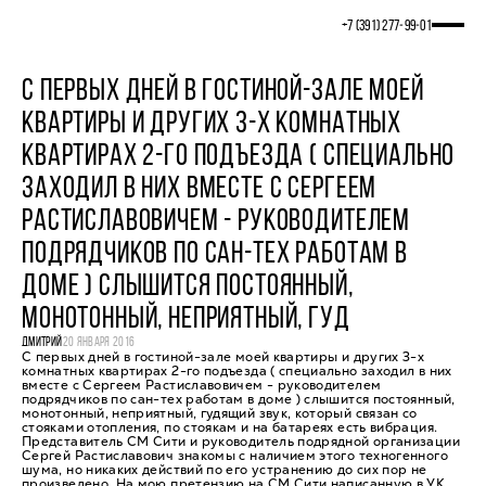
+7 (391) 277‒99‒01
С ПЕРВЫХ ДНЕЙ В ГОСТИНОЙ-ЗАЛЕ МОЕЙ
КВАРТИРЫ И ДРУГИХ 3-Х КОМНАТНЫХ
КВАРТИРАХ 2-ГО ПОДЪЕЗДА ( СПЕЦИАЛЬНО
ЗАХОДИЛ В НИХ ВМЕСТЕ С СЕРГЕЕМ
РАСТИСЛАВОВИЧЕМ - РУКОВОДИТЕЛЕМ
ПОДРЯДЧИКОВ ПО САН-ТЕХ РАБОТАМ В
ДОМЕ ) СЛЫШИТСЯ ПОСТОЯННЫЙ,
МОНОТОННЫЙ, НЕПРИЯТНЫЙ, ГУД
ДМИТРИЙ
20 ЯНВАРЯ 2016
С первых дней в гостиной-зале моей квартиры и других 3-х
комнатных квартирах 2-го подъезда ( специально заходил в них
вместе с Сергеем Растиславовичем - руководителем
подрядчиков по сан-тех работам в доме ) слышится постоянный,
монотонный, неприятный, гудящий звук, который связан со
стояками отопления, по стоякам и на батареях есть вибрация.
Представитель СМ Сити и руководитель подрядной организации
Сергей Растиславович знакомы с наличием этого техногенного
шума, но никаких действий по его устранению до сих пор не
произведено. На мою претензию на СМ Сити написанную в УК