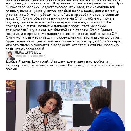
никто не дал ответа, хотя 10-дневный срок уже давно истек. Про
множество мелких недостатков сантехники, как качающаяся
ванная, качающийся унитаз, слабый напор воды, даже не хочу
упоминать. У меня убедительнейшая просьба к ответственным
лица СМ Сити, обратить внимание на ЭТУ проблему, пока в
подъезд не заехали еще 17 соседей под и надо мной + 18 в
соседних 3-х комнатных и ликвидировать этот мерзкий
технический шум в самые ближайшие строки. Это в Ваших
прямых интересах! Желающих ответственных работников СМ
Сити могу разместить для прослушивания этого шума до утра,
будет много эмоций и головная боль - гарантирую! Слабо верю,
что это письмо появится в вопросах-ответах. Хотя бы, реально
займитесь вопросом!
АЛЕКСАНДР ВАСИЛЬЕВ
ДИРЕКТОР ПО МАРКЕТИНГУ
Добрый день, Дмитрий. В вашем доме идет настройка и
регулировка системы отопления. Это процесс займет некоторое
время.