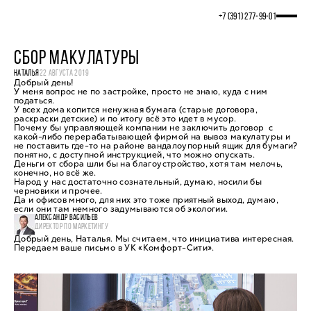
+7 (391) 277‒99‒01
СБОР МАКУЛАТУРЫ
НАТАЛЬЯ
22 АВГУСТА 2019
Добрый день!
У меня вопрос не по застройке, просто не знаю, куда с ним
податься.
У всех дома копится ненужная бумага (старые договора,
раскраски детские) и по итогу всё это идет в мусор.
Почему бы управляющей компании не заключить договор с
какой-либо перерабатывающей фирмой на вывоз макулатуры и
не поставить где-то на районе вандалоупорный ящик для бумаги?
понятно, с доступной инструкцией, что можно опускать.
Деньги от сбора шли бы на благоустройство, хотя там мелочь,
конечно, но всё же.
Народ у нас достаточно сознательный, думаю, носили бы
черновики и прочее.
Да и офисов много, для них это тоже приятный выход, думаю,
если они там немного задумываются об экологии.
АЛЕКСАНДР ВАСИЛЬЕВ
ДИРЕКТОР ПО МАРКЕТИНГУ
Добрый день, Наталья. Мы считаем, что инициатива интересная.
Передаем ваше письмо в УК «Комфорт-Сити».